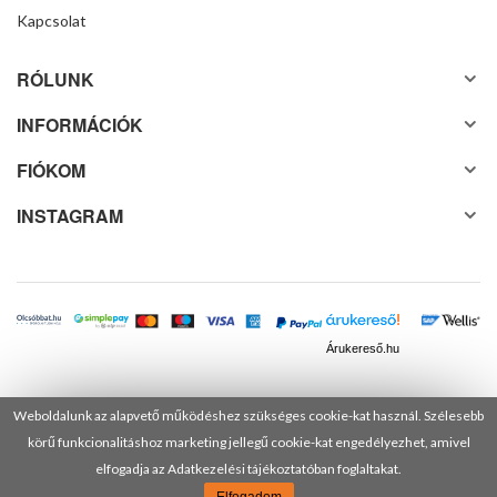
Kapcsolat
RÓLUNK
INFORMÁCIÓK
FIÓKOM
INSTAGRAM
Árukereső.hu
Weboldalunk az alapvető működéshez szükséges cookie-kat használ. Szélesebb
© 2025 Minden jog fenntartva! DANUSA Hungary Kft.
körű funkcionalitáshoz marketing jellegű cookie-kat engedélyezhet, amivel
elfogadja az Adatkezelési tájékoztatóban foglaltakat.