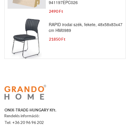
941197EPC026
2490 Ft
RAPID irodai szék, fekete, 48x58x83x47
cm HM0989
21850 Ft
ONIX-TRADE-HUNGARY Kft.
Rendelés információ:
Tel: +36 20 96 96 202