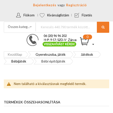
Bejelentkezés
Regisztráció
Fiókom
Kívánságlistám
Fizetés
Összes kategória
Kezdőlap
Gyerekszoba, játék
Játékok
Bébijáték
Bébi építőjáték
Nem található a kiválasztásnak megfelelő termék.
TERMÉKEK ÖSSZEHASONLÍTÁSA