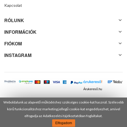
Kapcsolat
RÓLUNK
INFORMÁCIÓK
FIÓKOM
INSTAGRAM
Árukereső.hu
Weboldalunk az alapvető működéshez szükséges cookie-kat használ. Szélesebb
körű funkcionalitáshoz marketing jellegű cookie-kat engedélyezhet, amivel
© 2025 Minden jog fenntartva! DANUSA Hungary Kft.
elfogadja az Adatkezelési tájékoztatóban foglaltakat.
Elfogadom