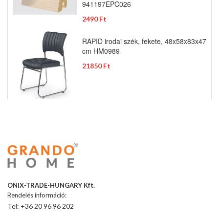
941197EPC026
2490 Ft
RAPID irodai szék, fekete, 48x58x83x47
cm HM0989
21850 Ft
ONIX-TRADE-HUNGARY Kft.
Rendelés információ:
Tel: +36 20 96 96 202