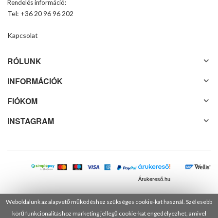
Rendelés információ:
Tel: +36 20 96 96 202
Kapcsolat
RÓLUNK
INFORMÁCIÓK
FIÓKOM
INSTAGRAM
Árukereső.hu
Weboldalunk az alapvető működéshez szükséges cookie-kat használ. Szélesebb
körű funkcionalitáshoz marketing jellegű cookie-kat engedélyezhet, amivel