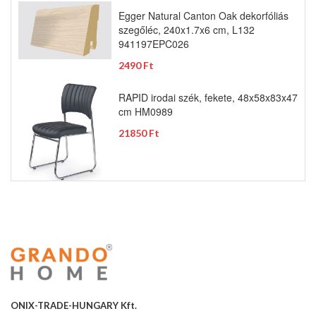
Egger Natural Canton Oak dekorfóliás
szegőléc, 240x1.7x6 cm, L132
941197EPC026
2490 Ft
RAPID irodai szék, fekete, 48x58x83x47
cm HM0989
21850 Ft
ONIX-TRADE-HUNGARY Kft.