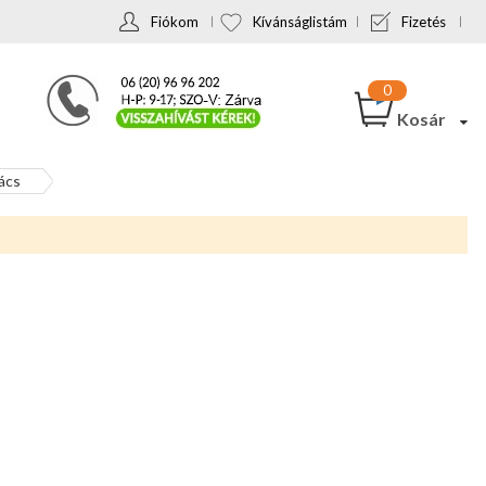
Fiókom
Kívánságlistám
Fizetés
Kosár
ács