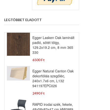
LEGTÖBBET ELADOTT
Egger Lasken Oak laminált
padló, sötét tölgy,
129.2x19.2 cm, 8 mm 365
330
6500 Ft
Egger Natural Canton Oak
dekorfóliás szegőléc,
240x1.7x6 cm, L132
941197EPC026
2490 Ft
RAPID irodai szék, fekete,
48x58x83x47 cm HM0989