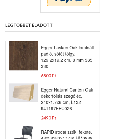
LEGTÖBBET ELADOTT
Egger Lasken Oak laminált
padló, sötét tölgy,
129.2x19.2 cm, 8 mm 365
330
6500 Ft
Egger Natural Canton Oak
dekorfóliás szegőléc,
240x1.7x6 cm, L132
941197EPC026
2490 Ft
RAPID irodai szék, fekete,
48x58x83x47 cm HM0989