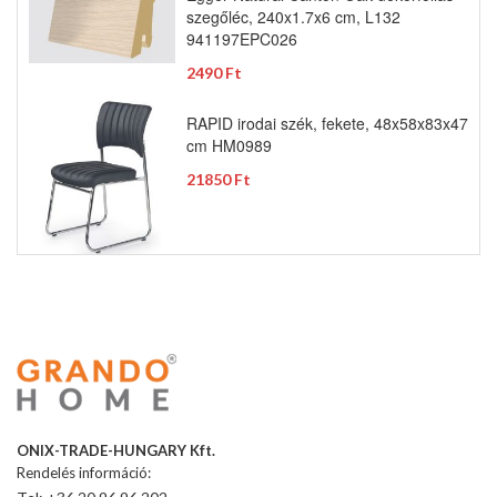
szegőléc, 240x1.7x6 cm, L132
941197EPC026
2490 Ft
RAPID irodai szék, fekete, 48x58x83x47
cm HM0989
21850 Ft
ONIX-TRADE-HUNGARY Kft.
Rendelés információ: