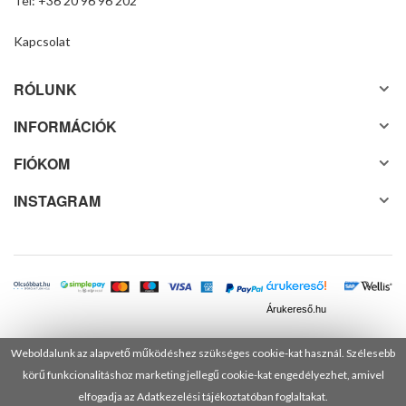
Tel: +36 20 96 96 202
Kapcsolat
RÓLUNK
INFORMÁCIÓK
FIÓKOM
INSTAGRAM
Árukereső.hu
Weboldalunk az alapvető működéshez szükséges cookie-kat használ. Szélesebb
körű funkcionalitáshoz marketing jellegű cookie-kat engedélyezhet, amivel
© 2025 Minden jog fenntartva! DANUSA Hungary Kft.
elfogadja az Adatkezelési tájékoztatóban foglaltakat.