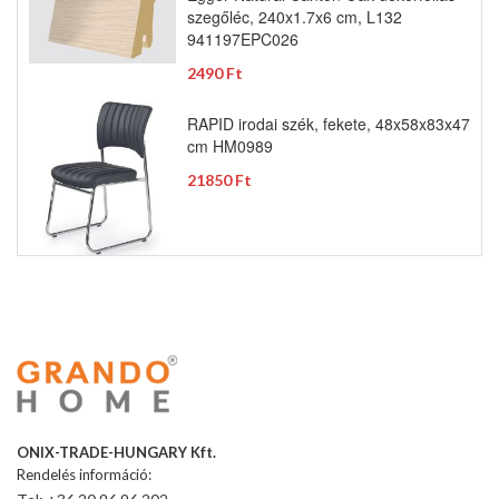
szegőléc, 240x1.7x6 cm, L132
941197EPC026
2490 Ft
RAPID irodai szék, fekete, 48x58x83x47
cm HM0989
21850 Ft
ONIX-TRADE-HUNGARY Kft.
Rendelés információ: