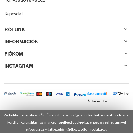
Tel: +36 20 96 96 202
Kapcsolat
RÓLUNK
INFORMÁCIÓK
FIÓKOM
INSTAGRAM
Árukereső.hu
Weboldalunk az alapvető működéshez szükséges cookie-kat használ. Szélesebb
körű funkcionalitáshoz marketing jellegű cookie-kat engedélyezhet, amivel
© 2025 Minden jog fenntartva! DANUSA Hungary Kft.
elfogadja az Adatkezelési tájékoztatóban foglaltakat.