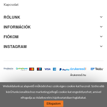
Kapcsolat
RÓLUNK
INFORMÁCIÓK
FIÓKOM
INSTAGRAM
Árukereső.hu
Weboldalunk az alapvető működéshez szükséges cookie-kat használ. Szélesebb
körű funkcionalitáshoz marketing jellegű cookie-kat engedélyezhet, amivel
© 2025 Minden jog fenntartva! DANUSA Hungary Kft.
elfogadja az Adatkezelési tájékoztatóban foglaltakat.
Elfogadom