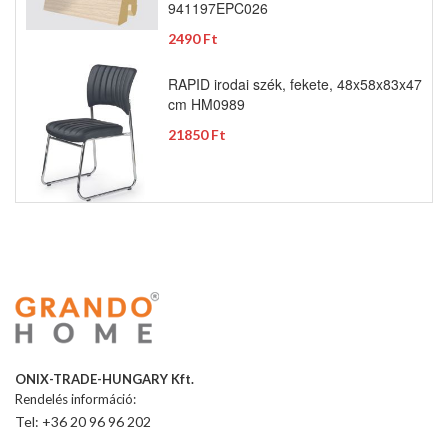
941197EPC026
2490 Ft
RAPID irodai szék, fekete, 48x58x83x47
cm HM0989
21850 Ft
ONIX-TRADE-HUNGARY Kft.
Rendelés információ:
Tel: +36 20 96 96 202