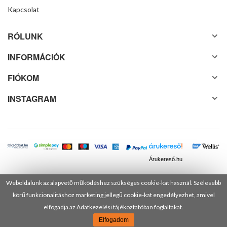
Kapcsolat
RÓLUNK
INFORMÁCIÓK
FIÓKOM
INSTAGRAM
Árukereső.hu
Weboldalunk az alapvető működéshez szükséges cookie-kat használ. Szélesebb
körű funkcionalitáshoz marketing jellegű cookie-kat engedélyezhet, amivel
© 2025 Minden jog fenntartva! DANUSA Hungary Kft.
elfogadja az Adatkezelési tájékoztatóban foglaltakat.
Elfogadom