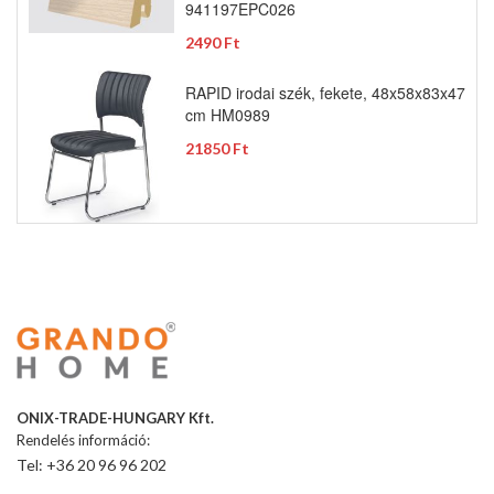
941197EPC026
2490 Ft
RAPID irodai szék, fekete, 48x58x83x47
cm HM0989
21850 Ft
ONIX-TRADE-HUNGARY Kft.
Rendelés információ:
Tel: +36 20 96 96 202