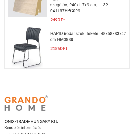
szegőléc, 240x1.7x6 cm, L132
941197EPC026
2490 Ft
RAPID irodai szék, fekete, 48x58x83x47
cm HM0989
21850 Ft
ONIX-TRADE-HUNGARY Kft.
Rendelés információ: