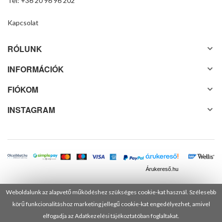
Tel: +36 20 96 96 202
Kapcsolat
RÓLUNK
INFORMÁCIÓK
FIÓKOM
INSTAGRAM
Árukereső.hu
Weboldalunk az alapvető működéshez szükséges cookie-kat használ. Szélesebb
körű funkcionalitáshoz marketing jellegű cookie-kat engedélyezhet, amivel
© 2025 Minden jog fenntartva! DANUSA Hungary Kft.
elfogadja az Adatkezelési tájékoztatóban foglaltakat.