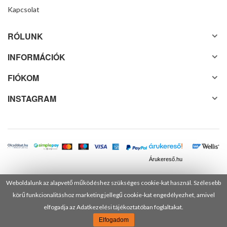
Kapcsolat
RÓLUNK
INFORMÁCIÓK
FIÓKOM
INSTAGRAM
Árukereső.hu
Weboldalunk az alapvető működéshez szükséges cookie-kat használ. Szélesebb
körű funkcionalitáshoz marketing jellegű cookie-kat engedélyezhet, amivel
© 2025 Minden jog fenntartva! DANUSA Hungary Kft.
elfogadja az Adatkezelési tájékoztatóban foglaltakat.
Elfogadom