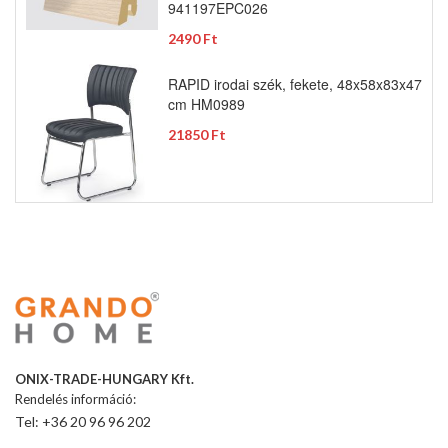
941197EPC026
2490 Ft
RAPID irodai szék, fekete, 48x58x83x47
cm HM0989
21850 Ft
ONIX-TRADE-HUNGARY Kft.
Rendelés információ:
Tel: +36 20 96 96 202