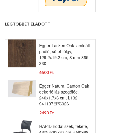
LEGTÖBBET ELADOTT
Egger Lasken Oak laminált
padló, sötét tölgy,
129.2x19.2 cm, 8 mm 365
330
6500 Ft
Egger Natural Canton Oak
dekorfóliás szegőléc,
240x1.7x6 cm, L132
941197EPC026
2490 Ft
RAPID irodai szék, fekete,
48x58x83x47 cm HM0989