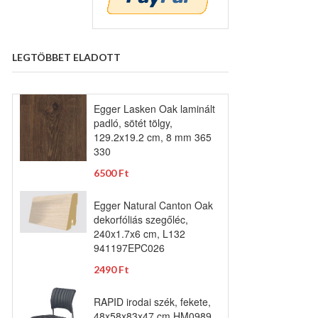
LEGTÖBBET ELADOTT
Egger Lasken Oak laminált
padló, sötét tölgy,
129.2x19.2 cm, 8 mm 365
330
6500 Ft
Egger Natural Canton Oak
dekorfóliás szegőléc,
240x1.7x6 cm, L132
941197EPC026
2490 Ft
RAPID irodai szék, fekete,
48x58x83x47 cm HM0989