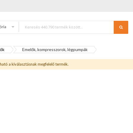
ória
tők
Emelők, kompresszorok, légpumpák
ható a kiválasztásnak megfelelő termék.