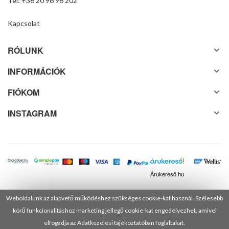
Tel: +36 20 96 96 202
Kapcsolat
RÓLUNK
INFORMÁCIÓK
FIÓKOM
INSTAGRAM
Árukereső.hu
Weboldalunk az alapvető működéshez szükséges cookie-kat használ. Szélesebb
körű funkcionalitáshoz marketing jellegű cookie-kat engedélyezhet, amivel
© 2025 Minden jog fenntartva! DANUSA Hungary Kft.
elfogadja az Adatkezelési tájékoztatóban foglaltakat.