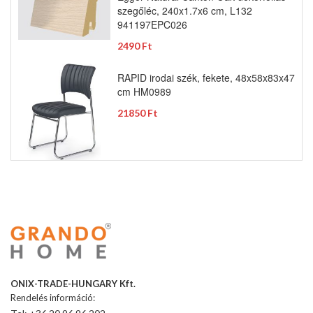
szegőléc, 240x1.7x6 cm, L132
941197EPC026
2490 Ft
RAPID irodai szék, fekete, 48x58x83x47
cm HM0989
21850 Ft
ONIX-TRADE-HUNGARY Kft.
Rendelés információ: