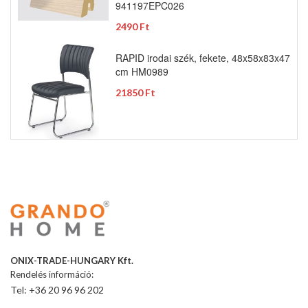
941197EPC026
2490 Ft
RAPID irodai szék, fekete, 48x58x83x47
cm HM0989
21850 Ft
ONIX-TRADE-HUNGARY Kft.
Rendelés információ:
Tel: +36 20 96 96 202