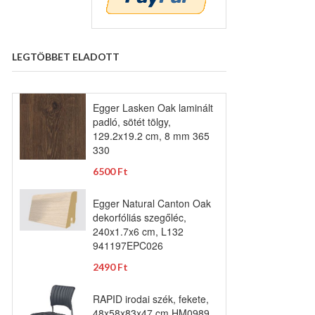
LEGTÖBBET ELADOTT
Egger Lasken Oak laminált
padló, sötét tölgy,
129.2x19.2 cm, 8 mm 365
330
6500 Ft
Egger Natural Canton Oak
dekorfóliás szegőléc,
240x1.7x6 cm, L132
941197EPC026
2490 Ft
RAPID irodai szék, fekete,
48x58x83x47 cm HM0989