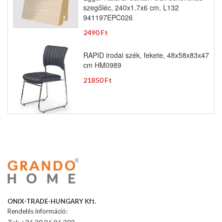
szegőléc, 240x1.7x6 cm, L132
941197EPC026
2490 Ft
RAPID irodai szék, fekete, 48x58x83x47
cm HM0989
21850 Ft
ONIX-TRADE-HUNGARY Kft.
Rendelés információ: