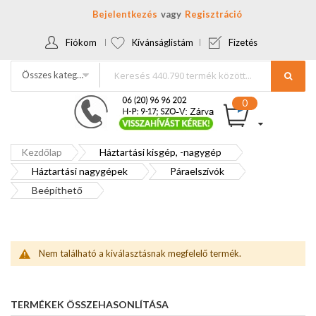
Bejelentkezés
Regisztráció
Fiókom
Kívánságlistám
Fizetés
Összes kategória
Kezdőlap
Háztartási kisgép, -nagygép
Háztartási nagygépek
Páraelszívók
Beépíthető
Nem található a kiválasztásnak megfelelő termék.
TERMÉKEK ÖSSZEHASONLÍTÁSA