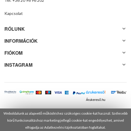
Tel: +36 20 96 96 202
Kapcsolat
RÓLUNK
INFORMÁCIÓK
FIÓKOM
INSTAGRAM
Árukereső.hu
Weboldalunk az alapvető működéshez szükséges cookie-kat használ. Szélesebb
körű funkcionalitáshoz marketing jellegű cookie-kat engedélyezhet, amivel
© 2025 Minden jog fenntartva! DANUSA Hungary Kft.
elfogadja az Adatkezelési tájékoztatóban foglaltakat.