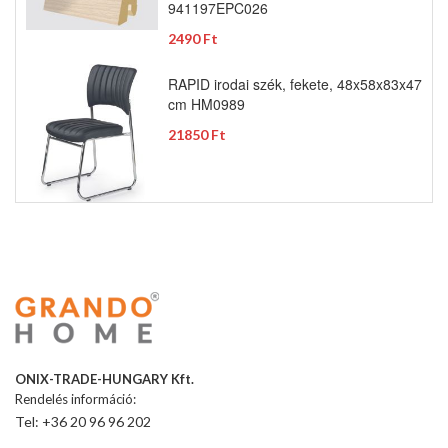
941197EPC026
2490 Ft
RAPID irodai szék, fekete, 48x58x83x47
cm HM0989
21850 Ft
ONIX-TRADE-HUNGARY Kft.
Rendelés információ:
Tel: +36 20 96 96 202