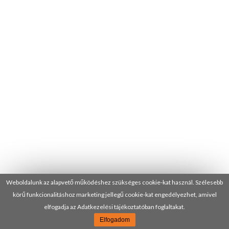
Weboldalunk az alapvető működéshez szükséges cookie-kat használ. Szélesebb
körű funkcionalitáshoz marketing jellegű cookie-kat engedélyezhet, amivel
elfogadja az Adatkezelési tájékoztatóban foglaltakat.
Elfogadom