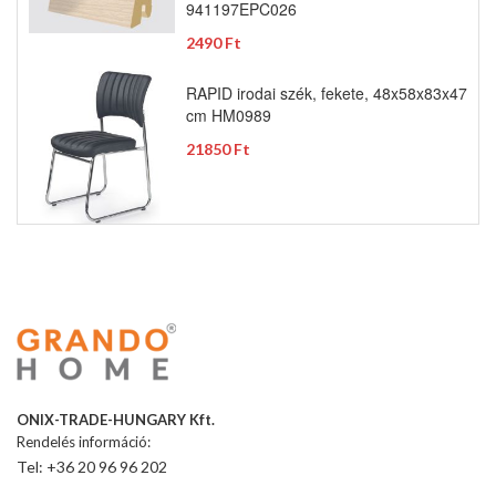
941197EPC026
2490 Ft
RAPID irodai szék, fekete, 48x58x83x47
cm HM0989
21850 Ft
ONIX-TRADE-HUNGARY Kft.
Rendelés információ:
Tel: +36 20 96 96 202