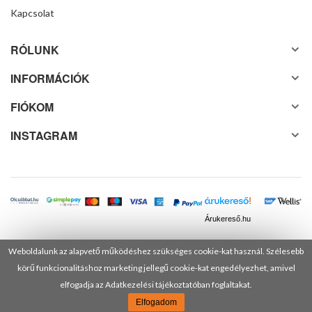
Kapcsolat
RÓLUNK
INFORMÁCIÓK
FIÓKOM
INSTAGRAM
Árukereső.hu
Weboldalunk az alapvető működéshez szükséges cookie-kat használ. Szélesebb
körű funkcionalitáshoz marketing jellegű cookie-kat engedélyezhet, amivel
© 2025 Minden jog fenntartva! DANUSA Hungary Kft.
elfogadja az Adatkezelési tájékoztatóban foglaltakat.
Elfogadom