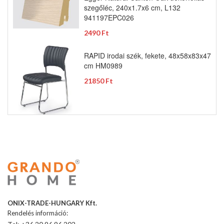
szegőléc, 240x1.7x6 cm, L132
941197EPC026
2490 Ft
RAPID irodai szék, fekete, 48x58x83x47
cm HM0989
21850 Ft
ONIX-TRADE-HUNGARY Kft.
Rendelés információ: