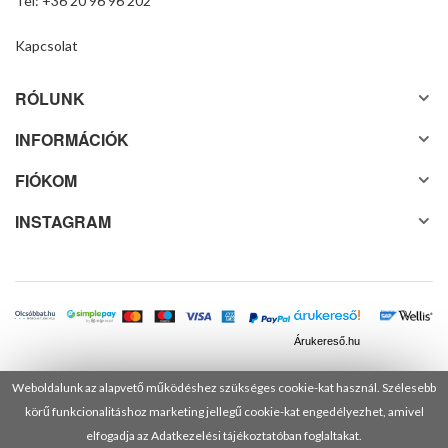
Tel: +36 20 96 96 202
Kapcsolat
RÓLUNK
INFORMÁCIÓK
FIÓKOM
INSTAGRAM
Árukereső.hu
Weboldalunk az alapvető működéshez szükséges cookie-kat használ. Szélesebb
körű funkcionalitáshoz marketing jellegű cookie-kat engedélyezhet, amivel
© 2025 Minden jog fenntartva! DANUSA Hungary Kft.
elfogadja az Adatkezelési tájékoztatóban foglaltakat.