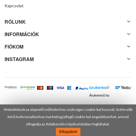
Kapcsolat
RÓLUNK
INFORMÁCIÓK
FIÓKOM
INSTAGRAM
Árukereső.hu
Weboldalunk az alapvető működéshez szükséges cookie-kat használ. Szélesebb
körű funkcionalitáshoz marketing jellegű cookie-kat engedélyezhet, amivel
© 2025 Minden jog fenntartva! DANUSA Hungary Kft.
elfogadja az Adatkezelési tájékoztatóban foglaltakat.
Elfogadom