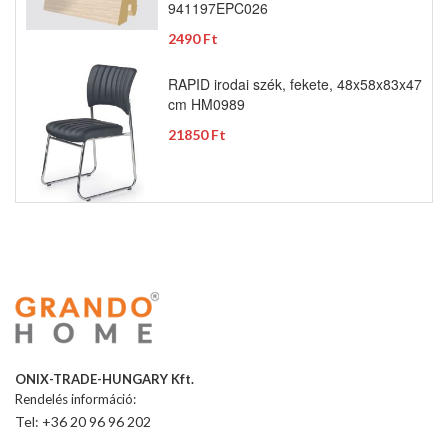
941197EPC026
2490 Ft
RAPID irodai szék, fekete, 48x58x83x47
cm HM0989
21850 Ft
ONIX-TRADE-HUNGARY Kft.
Rendelés információ:
Tel: +36 20 96 96 202