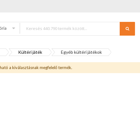
ória
Kültéri játék
Egyéb kültéri játékok
ható a kiválasztásnak megfelelő termék.