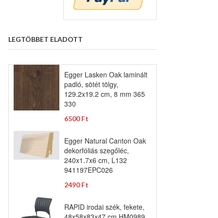
LEGTÖBBET ELADOTT
Egger Lasken Oak laminált
padló, sötét tölgy,
129.2x19.2 cm, 8 mm 365
330
6500 Ft
Egger Natural Canton Oak
dekorfóliás szegőléc,
240x1.7x6 cm, L132
941197EPC026
2490 Ft
RAPID irodai szék, fekete,
48x58x83x47 cm HM0989