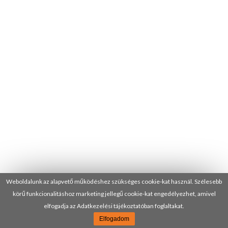
Weboldalunk az alapvető működéshez szükséges cookie-kat használ. Szélesebb
körű funkcionalitáshoz marketing jellegű cookie-kat engedélyezhet, amivel
elfogadja az Adatkezelési tájékoztatóban foglaltakat.
Elfogadom