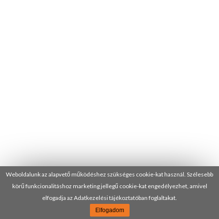
Weboldalunk az alapvető működéshez szükséges cookie-kat használ. Szélesebb
körű funkcionalitáshoz marketing jellegű cookie-kat engedélyezhet, amivel
elfogadja az Adatkezelési tájékoztatóban foglaltakat.
Elfogadom