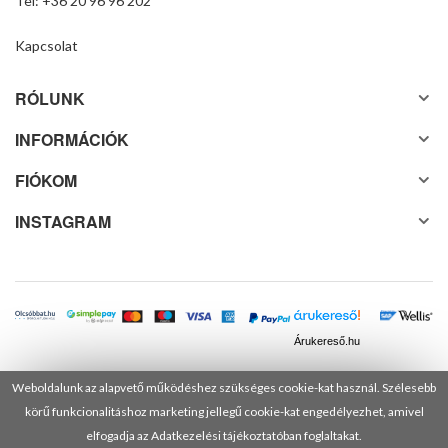
Tel: +36 20 96 96 202
Kapcsolat
RÓLUNK
INFORMÁCIÓK
FIÓKOM
INSTAGRAM
Árukereső.hu
Weboldalunk az alapvető működéshez szükséges cookie-kat használ. Szélesebb
körű funkcionalitáshoz marketing jellegű cookie-kat engedélyezhet, amivel
© 2025 Minden jog fenntartva! DANUSA Hungary Kft.
elfogadja az Adatkezelési tájékoztatóban foglaltakat.