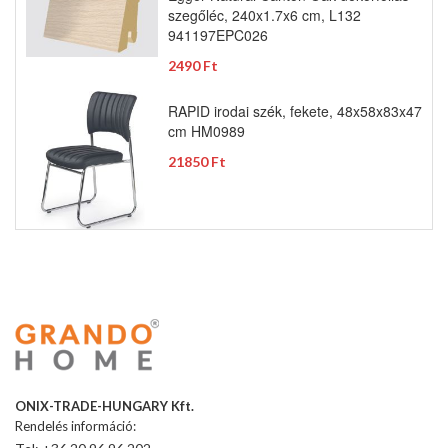
szegőléc, 240x1.7x6 cm, L132
941197EPC026
2490 Ft
RAPID irodai szék, fekete, 48x58x83x47
cm HM0989
21850 Ft
ONIX-TRADE-HUNGARY Kft.
Rendelés információ: