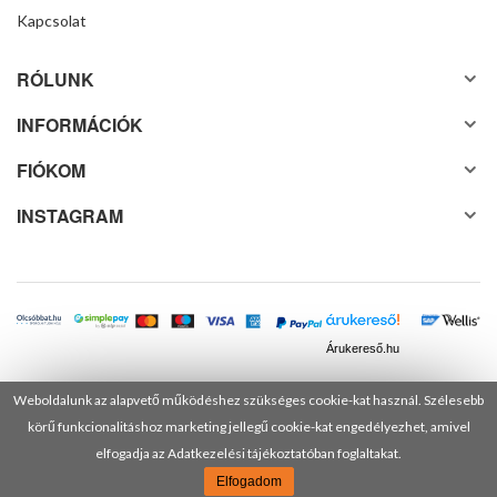
Kapcsolat
RÓLUNK
INFORMÁCIÓK
FIÓKOM
INSTAGRAM
Árukereső.hu
Weboldalunk az alapvető működéshez szükséges cookie-kat használ. Szélesebb
körű funkcionalitáshoz marketing jellegű cookie-kat engedélyezhet, amivel
© 2025 Minden jog fenntartva! DANUSA Hungary Kft.
elfogadja az Adatkezelési tájékoztatóban foglaltakat.
Elfogadom