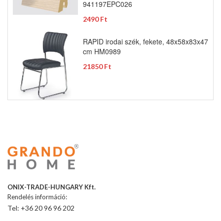
941197EPC026
2490 Ft
RAPID irodai szék, fekete, 48x58x83x47
cm HM0989
21850 Ft
ONIX-TRADE-HUNGARY Kft.
Rendelés információ:
Tel: +36 20 96 96 202