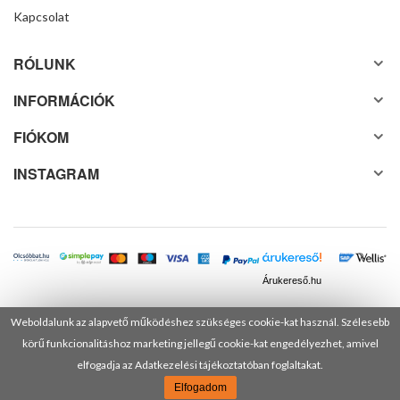
Kapcsolat
RÓLUNK
INFORMÁCIÓK
FIÓKOM
INSTAGRAM
Árukereső.hu
Weboldalunk az alapvető működéshez szükséges cookie-kat használ. Szélesebb
körű funkcionalitáshoz marketing jellegű cookie-kat engedélyezhet, amivel
© 2025 Minden jog fenntartva! DANUSA Hungary Kft.
elfogadja az Adatkezelési tájékoztatóban foglaltakat.
Elfogadom