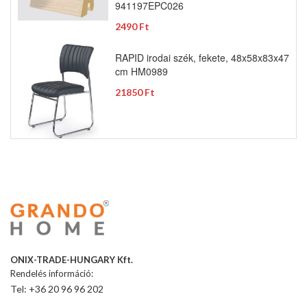
941197EPC026
2490 Ft
RAPID irodai szék, fekete, 48x58x83x47
cm HM0989
21850 Ft
ONIX-TRADE-HUNGARY Kft.
Rendelés információ:
Tel: +36 20 96 96 202