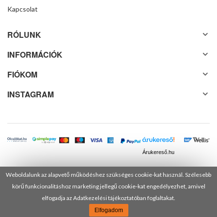
Kapcsolat
RÓLUNK
INFORMÁCIÓK
FIÓKOM
INSTAGRAM
Árukereső.hu
Weboldalunk az alapvető működéshez szükséges cookie-kat használ. Szélesebb
körű funkcionalitáshoz marketing jellegű cookie-kat engedélyezhet, amivel
© 2025 Minden jog fenntartva! DANUSA Hungary Kft.
elfogadja az Adatkezelési tájékoztatóban foglaltakat.
Elfogadom