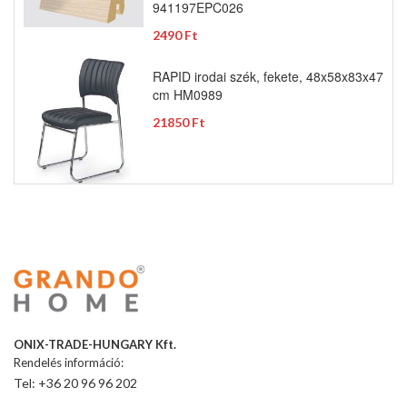
941197EPC026
2490 Ft
RAPID irodai szék, fekete, 48x58x83x47
cm HM0989
21850 Ft
ONIX-TRADE-HUNGARY Kft.
Rendelés információ:
Tel: +36 20 96 96 202