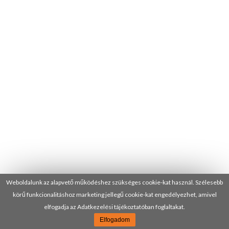
Weboldalunk az alapvető működéshez szükséges cookie-kat használ. Szélesebb
körű funkcionalitáshoz marketing jellegű cookie-kat engedélyezhet, amivel
elfogadja az Adatkezelési tájékoztatóban foglaltakat.
Elfogadom