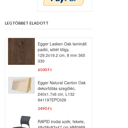
LEGTÖBBET ELADOTT
Egger Lasken Oak laminált
padló, sötét tölgy,
129.2x19.2 cm, 8 mm 365
330
6500 Ft
Egger Natural Canton Oak
dekorfóliás szegőléc,
240x1.7x6 cm, L132
941197EPC026
2490 Ft
RAPID irodai szék, fekete,
48x58x83x47 cm HM0989