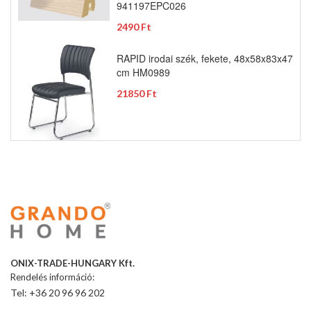
941197EPC026
2490 Ft
RAPID irodai szék, fekete, 48x58x83x47
cm HM0989
21850 Ft
ONIX-TRADE-HUNGARY Kft.
Rendelés információ:
Tel: +36 20 96 96 202