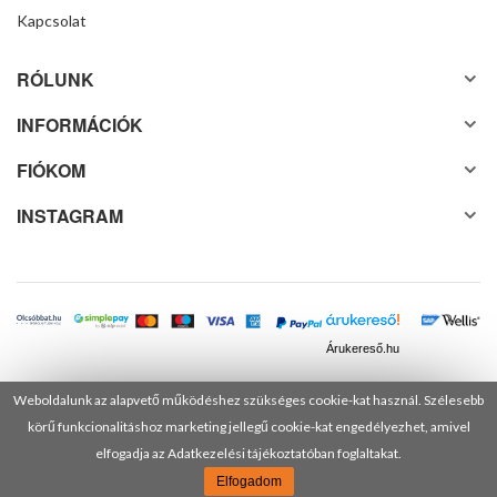
Kapcsolat
RÓLUNK
INFORMÁCIÓK
FIÓKOM
INSTAGRAM
Árukereső.hu
Weboldalunk az alapvető működéshez szükséges cookie-kat használ. Szélesebb
körű funkcionalitáshoz marketing jellegű cookie-kat engedélyezhet, amivel
© 2025 Minden jog fenntartva! DANUSA Hungary Kft.
elfogadja az Adatkezelési tájékoztatóban foglaltakat.
Elfogadom