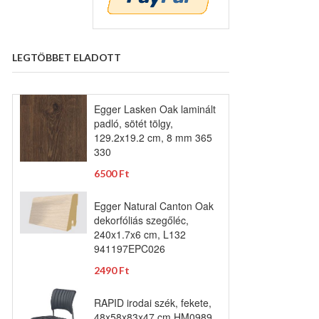
LEGTÖBBET ELADOTT
Egger Lasken Oak laminált
padló, sötét tölgy,
129.2x19.2 cm, 8 mm 365
330
6500 Ft
Egger Natural Canton Oak
dekorfóliás szegőléc,
240x1.7x6 cm, L132
941197EPC026
2490 Ft
RAPID irodai szék, fekete,
48x58x83x47 cm HM0989