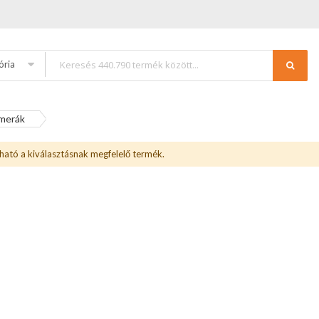
ória
merák
ható a kiválasztásnak megfelelő termék.