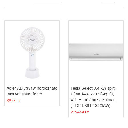
sorrendbe
Adler AD 7331w hordozható
Tesla Select 3,4 kW split
mini ventilátor fehér
klíma A++, -20 °C-ig fűt,
wifi, H tarifához alkalmas
3975 Ft
(TT34EX81-1232IAW)
219464 Ft