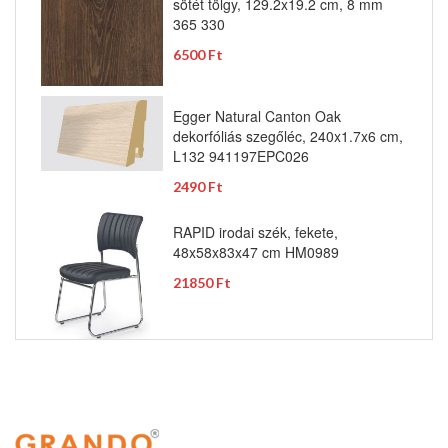
sötét tölgy, 129.2x19.2 cm, 8 mm
365 330
6500 Ft
Egger Natural Canton Oak
dekorfóliás szegőléc, 240x1.7x6 cm,
L132 941197EPC026
2490 Ft
RAPID irodai szék, fekete,
48x58x83x47 cm HM0989
21850 Ft