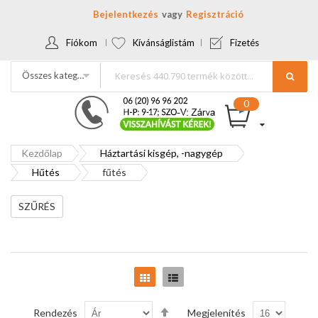
Bejelentkezés
Regisztráció
Fiókom
Kívánságlistám
Fizetés
Összes kategória
Kezdőlap
Háztartási kisgép, -nagygép
Hűtés
fűtés
SZŰRÉS
Rács
Lista
Csökkenő
Rendezés
Megjelenítés