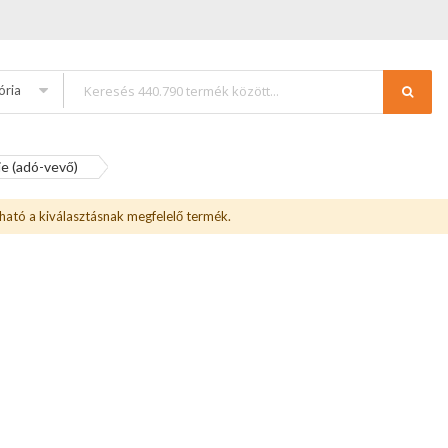
ória
ie (adó-vevő)
ható a kiválasztásnak megfelelő termék.