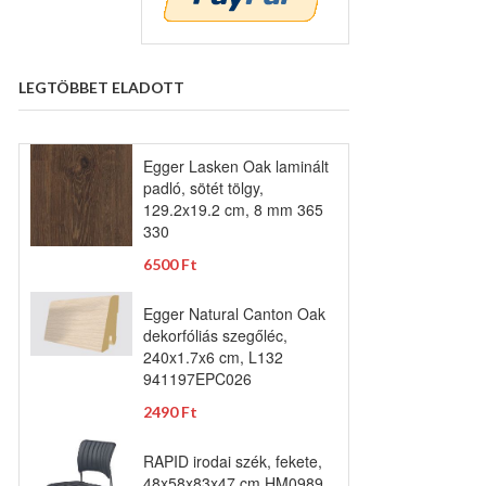
LEGTÖBBET ELADOTT
Egger Lasken Oak laminált
padló, sötét tölgy,
129.2x19.2 cm, 8 mm 365
330
6500 Ft
Egger Natural Canton Oak
dekorfóliás szegőléc,
240x1.7x6 cm, L132
941197EPC026
2490 Ft
RAPID irodai szék, fekete,
48x58x83x47 cm HM0989