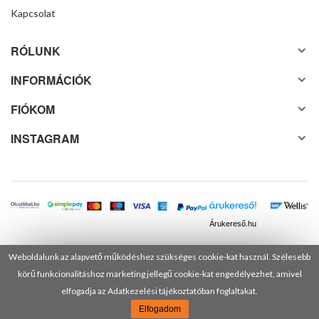
Kapcsolat
RÓLUNK
INFORMÁCIÓK
FIÓKOM
INSTAGRAM
Árukereső.hu
Weboldalunk az alapvető működéshez szükséges cookie-kat használ. Szélesebb
körű funkcionalitáshoz marketing jellegű cookie-kat engedélyezhet, amivel
© 2025 Minden jog fenntartva! DANUSA Hungary Kft.
elfogadja az Adatkezelési tájékoztatóban foglaltakat.
Elfogadom