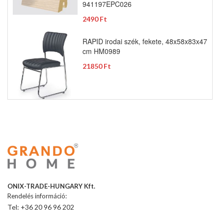
941197EPC026
2490 Ft
RAPID irodai szék, fekete, 48x58x83x47
cm HM0989
21850 Ft
ONIX-TRADE-HUNGARY Kft.
Rendelés információ:
Tel: +36 20 96 96 202