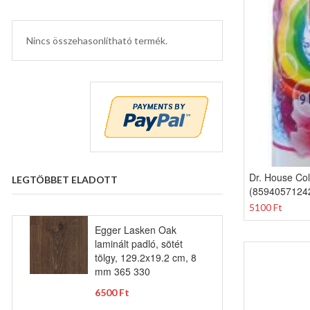
Nincs összehasonlítható termék.
Dr. House Co
LEGTÖBBET ELADOTT
(8594057124
5100 Ft
Egger Lasken Oak
laminált padló, sötét
tölgy, 129.2x19.2 cm, 8
mm 365 330
6500 Ft