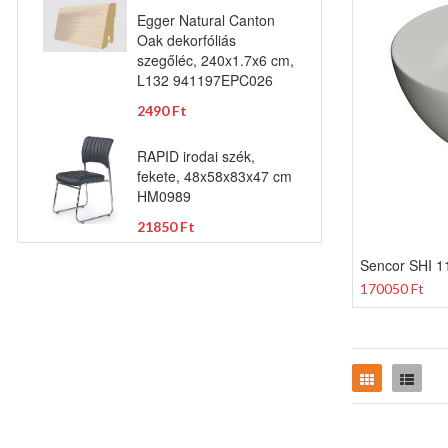
Egger Natural Canton
Oak dekorfóliás
szegőléc, 240x1.7x6 cm,
L132 941197EPC026
2490 Ft
RAPID irodai szék,
fekete, 48x58x83x47 cm
HM0989
21850 Ft
Sencor SHI 1
170050 Ft
Rács
Lista