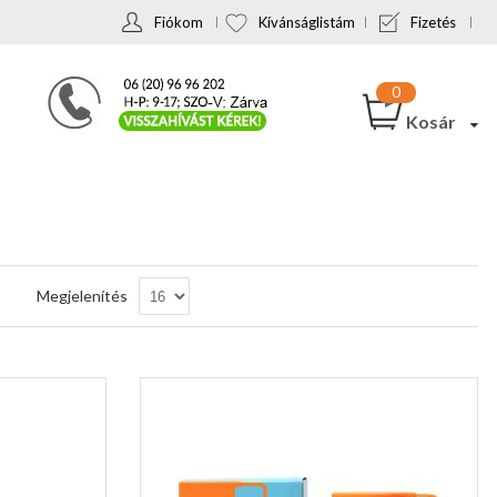
Fiókom
Kívánságlistám
Fizetés
Kosár
Csökkenő
Megjelenítés
sorrendbe