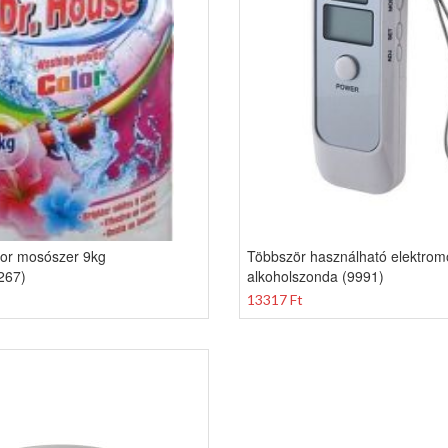
lor mosószer 9kg
Többször használható elektrom
267)
alkoholszonda (9991)
13317 Ft