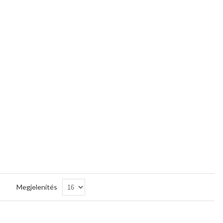
Csökkenő
Megjelenítés
sorrendbe