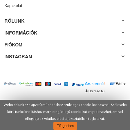
Kapcsolat
RÓLUNK
INFORMÁCIÓK
FIÓKOM
INSTAGRAM
Árukereső.hu
Weboldalunk az alapvető működéshez szükséges cookie-kat használ. Szélesebb
körű funkcionalitáshoz marketing jellegű cookie-kat engedélyezhet, amivel
© 2025 Minden jog fenntartva! DANUSA Hungary Kft.
elfogadja az Adatkezelési tájékoztatóban foglaltakat.
Elfogadom