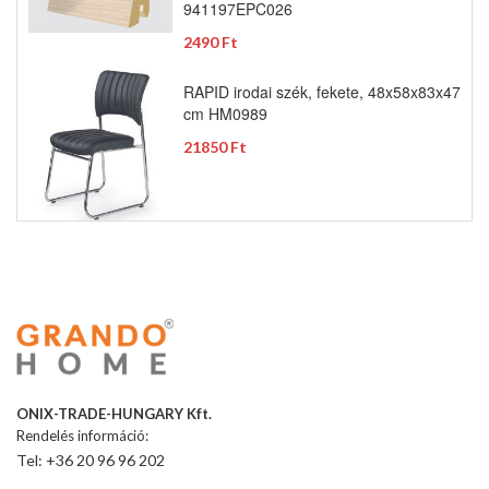
941197EPC026
2490 Ft
RAPID irodai szék, fekete, 48x58x83x47
cm HM0989
21850 Ft
ONIX-TRADE-HUNGARY Kft.
Rendelés információ:
Tel: +36 20 96 96 202