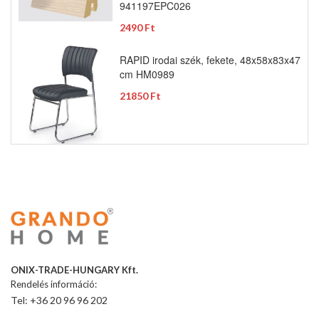
941197EPC026
2490 Ft
RAPID irodai szék, fekete, 48x58x83x47
cm HM0989
21850 Ft
ONIX-TRADE-HUNGARY Kft.
Rendelés információ:
Tel: +36 20 96 96 202