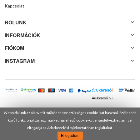
Kapcsolat
RÓLUNK
INFORMÁCIÓK
FIÓKOM
INSTAGRAM
Árukereső.hu
Weboldalunk az alapvető működéshez szükséges cookie-kat használ. Szélesebb
körű funkcionalitáshoz marketing jellegű cookie-kat engedélyezhet, amivel
© 2025 Minden jog fenntartva! DANUSA Hungary Kft.
elfogadja az Adatkezelési tájékoztatóban foglaltakat.
Elfogadom