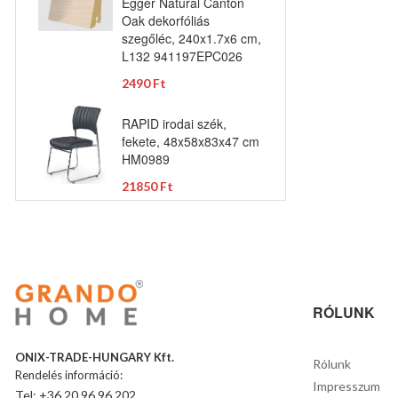
Egger Natural Canton
Oak dekorfóliás
szegőléc, 240x1.7x6 cm,
L132 941197EPC026
2490 Ft
RAPID irodai szék,
fekete, 48x58x83x47 cm
HM0989
21850 Ft
RÓLUNK
ONIX-TRADE-HUNGARY Kft.
Rólunk
Rendelés információ:
Impresszum
Tel: +36 20 96 96 202