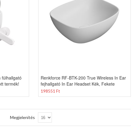
fülhallgató
Renkforce RF-BTK-200 True Wireless In Ear
t termék!
fejhallgató In Ear Headset Kék, Fekete
198551 Ft
Csökkenő
Megjelenítés
sorrendbe