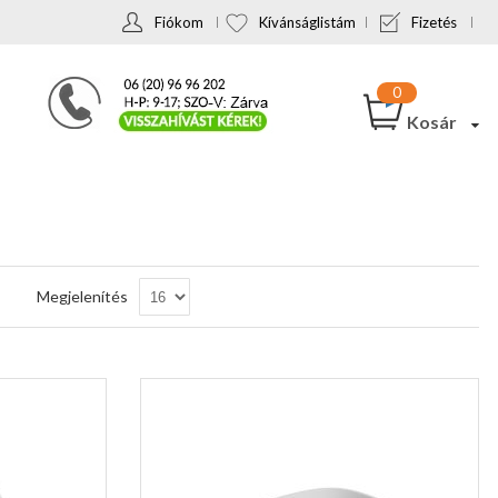
Fiókom
Kívánságlistám
Fizetés
Kosár
Csökkenő
Megjelenítés
sorrendbe