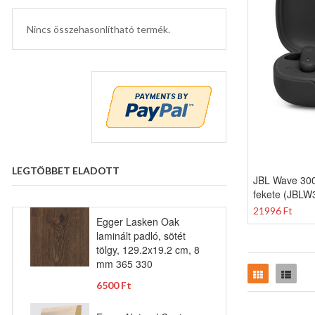
Nincs összehasonlítható termék.
LEGTÖBBET ELADOTT
JBL Wave 300
fekete (JBLW
21996 Ft
Egger Lasken Oak
laminált padló, sötét
tölgy, 129.2x19.2 cm, 8
mm 365 330
Rács
Lista
6500 Ft