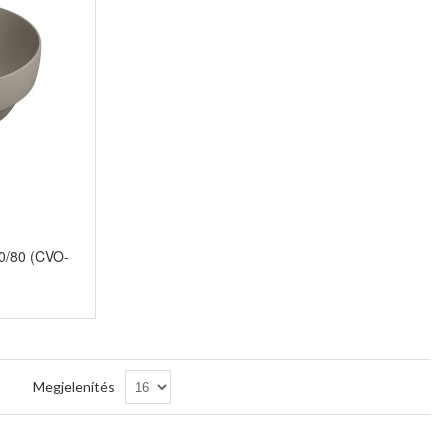
0/80 (CVO-
Csökkenő
Megjelenítés
sorrendbe