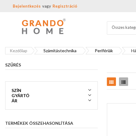
Bejelentkezés
Regisztráció
Összes kateg
Kezdőlap
Számítástechnika
Perifériák
Há
SZŰRÉS
Rács
Lista
SZÍN
GYÁRTÓ
ÁR
TERMÉKEK ÖSSZEHASONLÍTÁSA