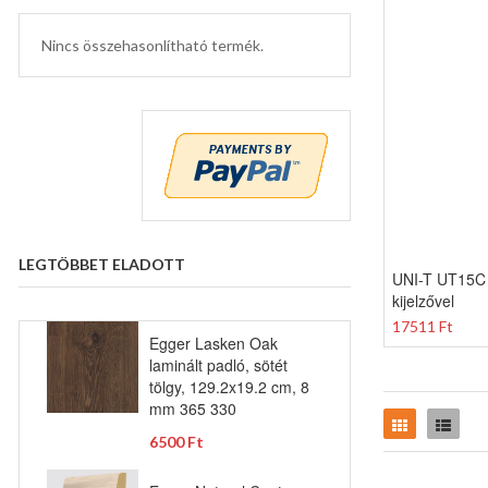
Nincs összehasonlítható termék.
LEGTÖBBET ELADOTT
UNI-T UT15C 
kijelzővel
17511 Ft
Egger Lasken Oak
laminált padló, sötét
tölgy, 129.2x19.2 cm, 8
mm 365 330
Rács
Lista
6500 Ft