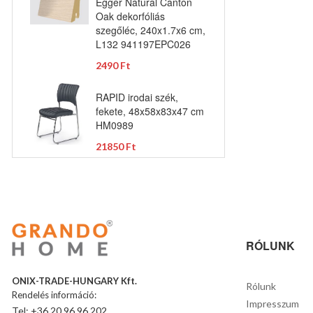
Egger Natural Canton
Oak dekorfóliás
szegőléc, 240x1.7x6 cm,
L132 941197EPC026
2490 Ft
RAPID irodai szék,
fekete, 48x58x83x47 cm
HM0989
21850 Ft
RÓLUNK
ONIX-TRADE-HUNGARY Kft.
Rólunk
Rendelés információ:
Impresszum
Tel: +36 20 96 96 202