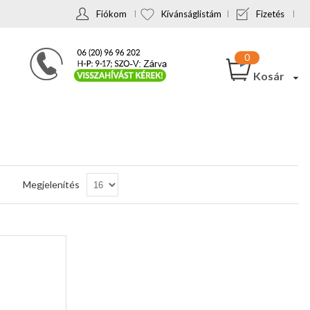
Fiókom
Kívánságlistám
Fizetés
Kosár
Csökkenő
Megjelenítés
sorrendbe