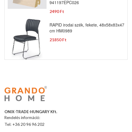
941197EPC026
2490 Ft
RAPID irodai szék, fekete, 48x58x83x47
cm HM0989
21850 Ft
ONIX-TRADE-HUNGARY Kft.
Rendelés információ:
Tel: +36 20 96 96 202