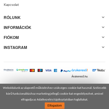
Kapcsolat
RÓLUNK
INFORMÁCIÓK
FIÓKOM
INSTAGRAM
Árukereső.hu
Weboldalunk az alapvető működéshez szükséges cookie-kat használ. Szélesebb
körű funkcionalitáshoz marketing jellegű cookie-kat engedélyezhet, amivel
© 2025 Minden jog fenntartva! DANUSA Hungary Kft.
elfogadja az Adatkezelési tájékoztatóban foglaltakat.
Elfogadom