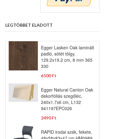
LEGTÖBBET ELADOTT
Egger Lasken Oak laminált
padló, sötét tölgy,
129.2x19.2 cm, 8 mm 365
330
6500 Ft
Egger Natural Canton Oak
dekorfóliás szegőléc,
240x1.7x6 cm, L132
941197EPC026
2490 Ft
RAPID irodai szék, fekete,
48x58x83x47 cm HM0989