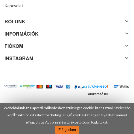
Kapcsolat
RÓLUNK
INFORMÁCIÓK
FIÓKOM
INSTAGRAM
Árukereső.hu
Weboldalunk az alapvető működéshez szükséges cookie-kat használ. Szélesebb
körű funkcionalitáshoz marketing jellegű cookie-kat engedélyezhet, amivel
© 2025 Minden jog fenntartva! DANUSA Hungary Kft.
elfogadja az Adatkezelési tájékoztatóban foglaltakat.
Elfogadom