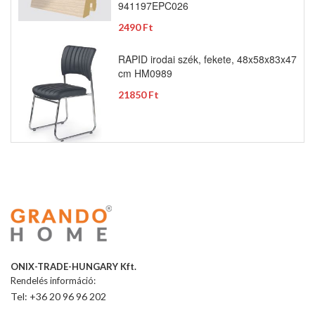
941197EPC026
2490 Ft
RAPID irodai szék, fekete, 48x58x83x47
cm HM0989
21850 Ft
ONIX-TRADE-HUNGARY Kft.
Rendelés információ:
Tel: +36 20 96 96 202