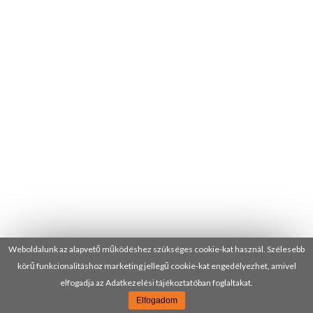
Weboldalunk az alapvető működéshez szükséges cookie-kat használ. Szélesebb
körű funkcionalitáshoz marketing jellegű cookie-kat engedélyezhet, amivel
elfogadja az Adatkezelési tájékoztatóban foglaltakat.
Elfogadom