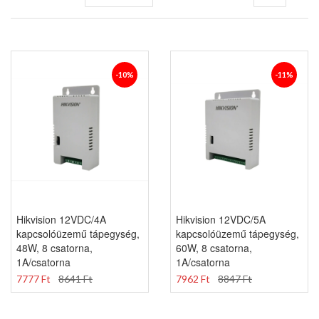
sorrendbe
-10%
-11%
Hikvision 12VDC/4A
Hikvision 12VDC/5A
kapcsolóüzemű tápegység,
kapcsolóüzemű tápegység,
48W, 8 csatorna,
60W, 8 csatorna,
1A/csatorna
1A/csatorna
7777 Ft
8641 Ft
7962 Ft
8847 Ft