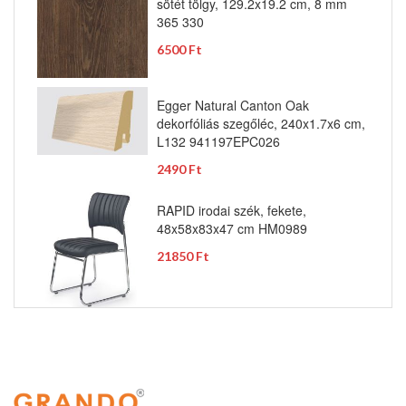
sötét tölgy, 129.2x19.2 cm, 8 mm
365 330
6500 Ft
Egger Natural Canton Oak
dekorfóliás szegőléc, 240x1.7x6 cm,
L132 941197EPC026
2490 Ft
RAPID irodai szék, fekete,
48x58x83x47 cm HM0989
21850 Ft