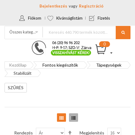
Bejelentkezés
Regisztráció
Fiókom
Kívánságlistám
Fizetés
Összes kategória
Kezdőlap
Fontos kiegészítők
Tápegységek
Stabilizált
SZŰRÉS
Rács
Lista
Csökkenő
Rendezés
Megjelenítés