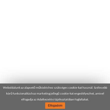
Weboldalunk az alapvető működéshez szükséges cookie-kat használ. Szélesebb
körű funkcionalitáshoz marketing jellegű cookie-kat engedélyezhet, amivel
elfogadja az Adatkezelési tájékoztatóban foglaltakat.
Elfogadom