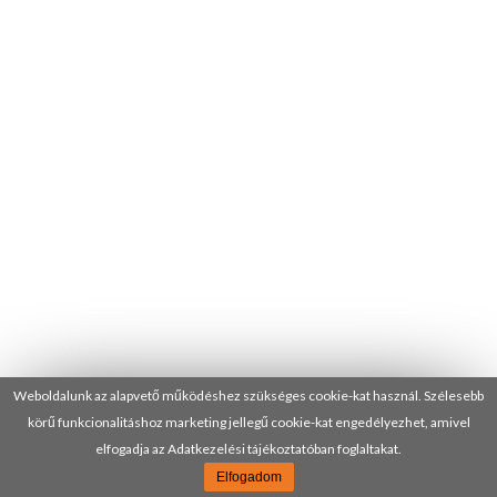
Weboldalunk az alapvető működéshez szükséges cookie-kat használ. Szélesebb
körű funkcionalitáshoz marketing jellegű cookie-kat engedélyezhet, amivel
elfogadja az Adatkezelési tájékoztatóban foglaltakat.
Elfogadom