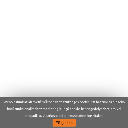
Weboldalunk az alapvető működéshez szükséges cookie-kat használ. Szélesebb
körű funkcionalitáshoz marketing jellegű cookie-kat engedélyezhet, amivel
elfogadja az Adatkezelési tájékoztatóban foglaltakat.
Elfogadom