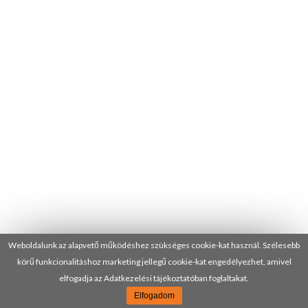
Weboldalunk az alapvető működéshez szükséges cookie-kat használ. Szélesebb
körű funkcionalitáshoz marketing jellegű cookie-kat engedélyezhet, amivel
elfogadja az Adatkezelési tájékoztatóban foglaltakat.
Elfogadom